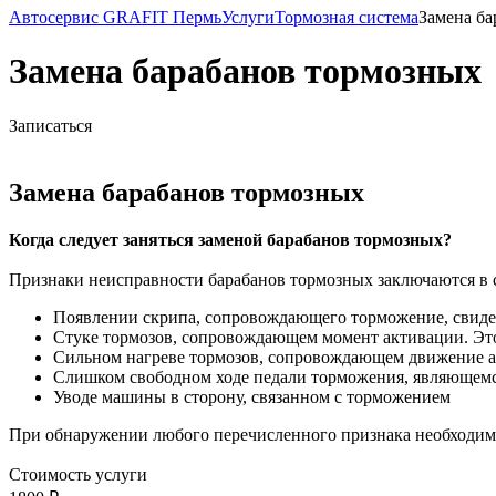
Автосервис GRAFIT Пермь
Услуги
Тормозная система
Замена ба
Замена барабанов тормозных
Записаться
Замена барабанов тормозных
Когда следует заняться заменой барабанов тормозных?
Признаки неисправности барабанов тормозных заключаются в
Появлении скрипа, сопровождающего торможение, свиде
Стуке тормозов, сопровождающем момент активации. Это
Сильном нагреве тормозов, сопровождающем движение ав
Слишком свободном ходе педали торможения, являющемс
Уводе машины в сторону, связанном с торможением
При обнаружении любого перечисленного признака необходимо 
Стоимость услуги