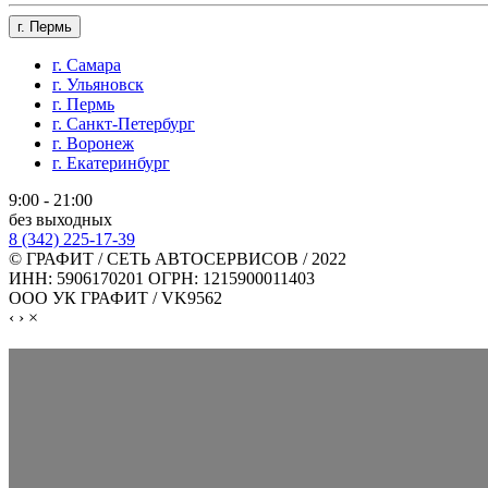
г. Пермь
г. Самара
г. Ульяновск
г. Пермь
г. Санкт-Петербург
г. Воронеж
г. Екатеринбург
9:00 - 21:00
без выходных
8 (342) 225-17-39
© ГРАФИТ / СЕТЬ АВТОСЕРВИСОВ / 2022
ИНН: 5906170201 ОГРН: 1215900011403
ООО УК ГРАФИТ / VK9562
‹
›
×