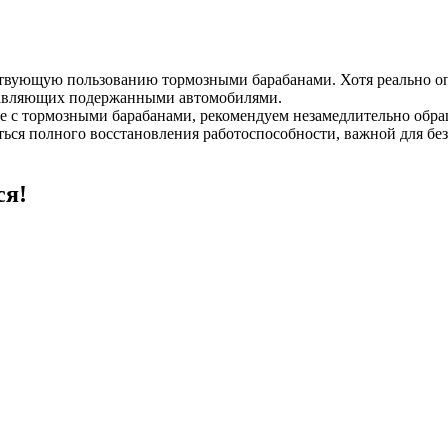
ствующую пользованию тормозными барабанами. Хотя реально о
управляющих подержанными автомобилями.
 с тормозными барабанами, рекомендуем незамедлительно обращ
ться полного восстановления работоспособности, важной для бе
ся!