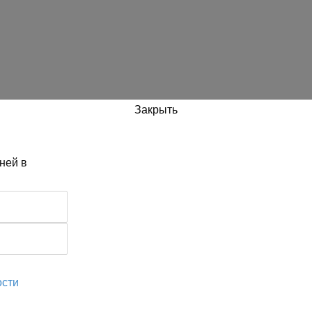
Закрыть
ней в
ости