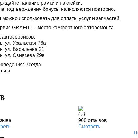
рждайте наличие рамки и наклейки.
е подтверждения бонусы начисляются повторно.
 можно использовать для оплаты услуг и запчастей.
рвис GRAFIT — место комфортного авторемонта.
 автосервисов:
ь, ул. Уральская 76а
ь, ул. Васильева 21
ь, ул. Свиязева 29в
роведения: Всегда
ться
В
4,8
тзыва
908
отзывов
реть
Смотреть
П