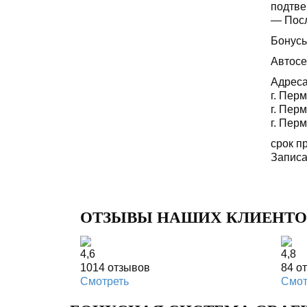
подтве
— Посл
Бонусы
Автосе
Адреса
г. Перм
г. Перм
г. Перм
срок п
Записа
ОТЗЫВЫ НАШИХ КЛИЕНТО
4,6
4,8
1014
отзывов
84
о
Смотреть
Смот